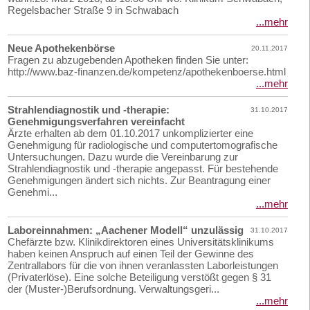
Regelsbacher Straße 9 in Schwabach
...mehr
Neue Apothekenbörse
20.11.2017
Fragen zu abzugebenden Apotheken finden Sie unter:
http://www.baz-finanzen.de/kompetenz/apothekenboerse.html
...mehr
Strahlendiagnostik und -therapie:
31.10.2017
Genehmigungsverfahren vereinfacht
Ärzte erhalten ab dem 01.10.2017 unkomplizierter eine
Genehmigung für radiologische und computertomografische
Untersuchungen. Dazu wurde die Vereinbarung zur
Strahlendiagnostik und -therapie angepasst. Für bestehende
Genehmigungen ändert sich nichts. Zur Beantragung einer
Genehmi...
...mehr
Laboreinnahmen: „Aachener Modell“ unzulässig
31.10.2017
Chefärzte bzw. Klinikdirektoren eines Universitätsklinikums
haben keinen Anspruch auf einen Teil der Gewinne des
Zentrallabors für die von ihnen veranlassten Laborleistungen
(Privaterlöse). Eine solche Beteiligung verstößt gegen § 31
der (Muster-)Berufsordnung. Verwaltungsgeri...
...mehr