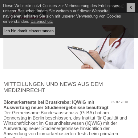
Diese Webseite nutzt Cookies zur Verbesserung des Erlebnisses
X
unserer Besucher. Indem Sie weiterhin auf dieser Webseite
navigieren, erklären Sie sich mit unserer Verwendung von Cookies
einverstanden.
Datenschutz
MITTEILUNGEN UND NEWS AUS DEM
MEDIZINRECHT
Biomarkertests bei Brustkrebs: IQWiG mit
05.07.2018
Auswertung neuer Studienergebnisse beauftragt
Der Gemeinsame Bundesausschuss (G-BA) hat am
Donnerstag in Berlin beschlossen, das Institut für Qualität und
Wirtschaftlichkeit im Gesundheitswesen (IQWiG) mit der
Auswertung neuer Studienergebnisse hinsichtlich der
Anwendung von biomarkerbasierten Tests beim primären