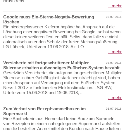
Brustkrebs ...
...mehr
Google muss Ein-Sterne-Negativ-Bewertung
03.07.2018
löschen
Ein niedergelassener Kieferorthopäde hat Anspruch auf die
Löschung einer negativen Bewertung bei Google, selbst wenn
diese keinen weiteren Text enthält. Selbst dann falle sie nicht
automatisch unter den Schutz der freien Meinungsäußerung.
LG Lübeck, Urteil vom 13.06.2018, Az. I O...
...mehr
Versicherte mit fortgeschrittener Multipler
03.07.2018
Sklerose erhalten aufwendiges Fußheber-System bezahlt
Gesetzlich Versicherte, die aufgrund fortgeschrittener Multipler
Sklerose in ihrer Gehfähigkeit stark beeinträchtigt sind, haben
einen Anspruch auf Versorgung mit dem Fußheber-System
Ness L 300 zur funktionellen Elektrostimulation. LSG BW,
Urteile vom 15.06.2018 und 19.06.2018, ...
...mehr
Zum Verbot von Rezeptsammelboxen im
03.07.2018
Supermarkt
Eine Apothekerin aus Herne darf keine Box zum Sammeln
von Rezepten in einem nahegelegenen Supermarkt aufstellen
und die bestellten Arzneimittel den Kunden nach Hause liefern.