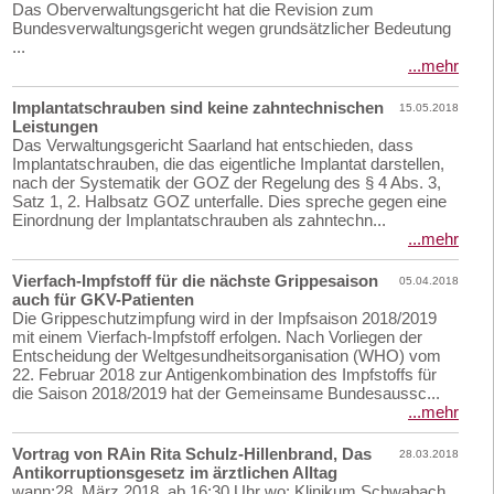
Das Oberverwaltungsgericht hat die Revision zum
Bundesverwaltungsgericht wegen grundsätzlicher Bedeutung
...
...mehr
Implantatschrauben sind keine zahntechnischen
15.05.2018
Leistungen
Das Verwaltungsgericht Saarland hat entschieden, dass
Implantatschrauben, die das eigentliche Implantat darstellen,
nach der Systematik der GOZ der Regelung des § 4 Abs. 3,
Satz 1, 2. Halbsatz GOZ unterfalle. Dies spreche gegen eine
Einordnung der Implantatschrauben als zahntechn...
...mehr
Vierfach-Impfstoff für die nächste Grippesaison
05.04.2018
auch für GKV-Patienten
Die Grippeschutzimpfung wird in der Impfsaison 2018/2019
mit einem Vierfach-Impfstoff erfolgen. Nach Vorliegen der
Entscheidung der Weltgesundheitsorganisation (WHO) vom
22. Februar 2018 zur Antigenkombination des Impfstoffs für
die Saison 2018/2019 hat der Gemeinsame Bundesaussc...
...mehr
Vortrag von RAin Rita Schulz-Hillenbrand, Das
28.03.2018
Antikorruptionsgesetz im ärztlichen Alltag
wann:28. März 2018, ab 16:30 Uhr wo: Klinikum Schwabach,