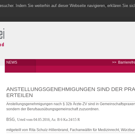
sucher. Indem Sie weiterhin auf dieser Webseite navigieren, erklären Sie si
NEWS
>>
Barrierefrei
ANSTELLUNGSGENEHMIGUNGEN SIND DER PRA
ERTEILEN
Anstellungsgenehmigungen nach § 32b Ärzte-ZV sind in Gemeinschaftspraxen 
sondern der Berufsausübungsgemeinschaft zuzuordnen.
BSG,
Urteil vom 04.05.2016, Az. B 6 Ka 24/15 R
mitgeteilt von Rita Schulz-Hillenbrand, Fachanwältin für Medizinrecht, Würzbu