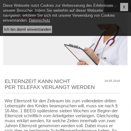
Diese Webseite nutzt Cookies zur Verbesserung des Erlebnisses
X
unserer Besucher. Indem Sie weiterhin auf dieser Webseite
navigieren, erklären Sie sich mit unserer Verwendung von Cookies
einverstanden.
Datenschutz
ELTERNZEIT KANN NICHT
19.05.2016
PER TELEFAX VERLANGT WERDEN
Wer Elternzeit für den Zeitraum bis zum vollendeten dritten
Lebensjahr des Kindes beanspruchen will, muss sie nach §
16 Abs. 1 BEEG spätestens sieben Wochen vor Beginn der
Elternzeit schriftlich vom Arbeitgeber verlangen. Gleichzeitig
muss erklärt werden, für welche Zeiten innerhalb von zwei
Jahren Elternzeit genommen werden soll. Dabei muss er
sich aber an bestimmte Schriftformerfordernisse halten. So