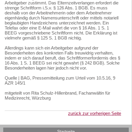
Arbeitgeber zustimmt. Das Elternzeitverlangen erfordert die
strenge Schriftform i.S.v. § 126 Abs. 1 BGB. Es muss
deshalb von der Arbeitnehmerin oder dem Arbeitnehmer
eigenhändig durch Namensunterschrift oder mittels notariell
beglaubigten Handzeichens unterzeichnet werden. Ein
Telefax oder eine E-Mail wahrt die von § 16 Abs. 1 S. 1
BEEG vorgeschriebene Schriftform nicht. Die Erklärung ist
vielmehr gemäß § 125 S. 1 BGB nichtig.
Allerdings kann sich ein Arbeitgeber aufgrund der
Besonderheiten des konkreten Falls treuwidrig verhalten,
indem er sich darauf beruft, das Schriftformerfordernis des §
16 Abs. 1 S. 1 BEEG sei nicht gewahrt (§ 242 BGB). Solche
Besonderheiten lagen hier jedoch nicht vor.
Quelle | BAG, Pressemitteilung zum Urteil vom 10.5.16, 9
AZR 145/1
mitgeteilt von Rita Schulz-Hillenbrand, Fachanwältin für
Medizinrecht, Würzburg
zurück zur vorherigen Seite
Startseite