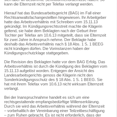
kann die Elternzeit nicht per Telefax verlangt werden.
Hierauf hat das Bundesarbeitsgericht (BAG) im Fall einer
Rechtsanwaltsfachangestellten hingewiesen. Ihr Arbeitgeber
hatte das Arbeitsverhältnis mit Schreiben vom 15.11.13
gekündigt. Im Kündigungsrechtsstreit machte die Klägerin
geltend, sie habe dem Beklagten nach der Geburt ihrer
Tochter per Telefax am 10.6.13 mitgeteilt, dass sie Elternzeit
für zwei Jahre in Anspruch nehme. Der Beklagte habe
deshalb das Arbeitsverhältnis nach § 18 Abs. 1 S. 1 BEEG
nicht kündigen dürfen. Die Vorinstanzen haben der
Kündigungsschutzklage stattgegeben.
Die Revision des Beklagten hatte vor dem BAG Erfolg. Das
Arbeitsverhältnis ist durch die Kündigung des Beklagten vom
15.11.13 aufgelöst worden. Entgegen der Ansicht des
Landesarbeitsgerichts genoss die Klägerin nicht den
Sonderkündigungsschutz des § 18 Abs. 1 S. 1 BEEG. Sie
hat mit ihrem Telefax vom 10.6.13 nicht wirksam Elternzeit
verlangt.
Bei der Inanspruchnahme handelt es sich um eine
rechtsgestaltende empfangsbedürftige Willenserklärung.
Durch sie wird das Arbeitsverhältnis während der Elternzeit
– vorbehaltlich der Vereinbarung einer Teilzeitbeschäftigung
– zum Ruhen gebracht. Es ist nicht erforderlich, dass der