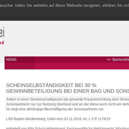
sucher. Indem Sie weiterhin auf dieser Webseite navigieren, erklären Sie si
NEWS
>>
Barrierefrei
SCHEINSELBSTÄNDIGKEIT BEI 30 %
GEWINNBETEILIGUNG BEI EINER BAG UND SONS
Sofern in einer Gemeinschaftspraxis die gesamte Praxiseinrichtung dem Senior
Juniorpartnerin nur zur Nutzung überlässt und an der diese auch nicht am Verlu
ist, liegt eine abhängige Beschäftigung der Juniorpartnerin vor.
LSG Baden-Württemberg, Urteil vom 23.11.2016, Az. L 5 R 1176/15
mitgeteilt von Rita Schulz-Hillenbrand, Fachanwältin für Medizinrecht, Würzbu