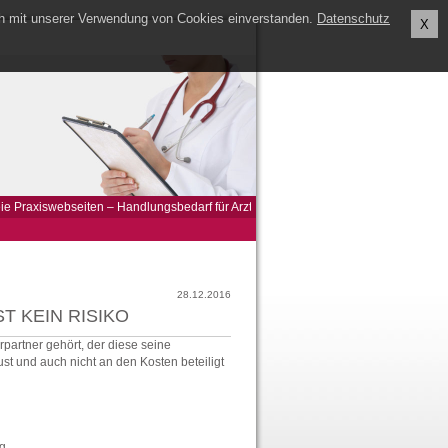
ch mit unserer Verwendung von Cookies einverstanden.
Datenschutz
X
e Praxiswebseiten – Handlungsbedarf für Arztpraxen und MVZ
>>
Arzt durfte Pan
28.12.2016
T KEIN RISIKO
partner gehört, der diese seine
st und auch nicht an den Kosten beteiligt
rg