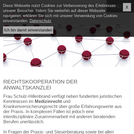
Diese Webseite nutzt Cookies zur Verbesserung des Erlebnisses
X
unserer Besucher. Indem Sie weiterhin auf dieser Webseite
navigieren, erklären Sie sich mit unserer Verwendung von Cookies
einverstanden.
Datenschutz
RECHTSKOOPERATION DER
ANWALTSKANZLEI
Frau Schulz-Hillenbrand verfügt neben fundierten juristischen
Kenntnissen im
Medizinrecht
und
Krankenversicherungsrecht über große Erfahrungswerte aus
der Praxis. In komplexen Fällen ist jedoch eine
interdisziplinäre Zusammenarbeit mit anderen beratenden
Berufen unerlässlich.
In Fragen der Praxis- und Steuerberatung sowie bei allen