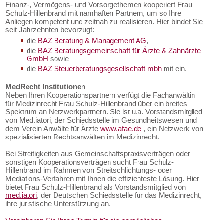
Finanz-, Vermögens- und Vorsorgethemen kooperiert Frau
Schulz-Hillenbrand mit namhaften Partnern, um so Ihre
Anliegen kompetent und zeitnah zu realisieren. Hier bindet Sie
seit Jahrzehnten bevorzugt:
die
BAZ Beratung & Management AG
,
die
BAZ Beratungsgemeinschaft für Ärzte & Zahnärzte
GmbH
sowie
die
BAZ Steuerberatungsgesellschaft mbh
mit ein.
MedRecht Institutionen
Neben Ihren Kooperationspartnern verfügt die Fachanwältin
für Medizinrecht Frau Schulz-Hillenbrand über ein breites
Spektrum an Netzwerkpartnern. Sie ist u.a. Vorstandsmitglied
von Med.iatori, der Schiedsstelle im Gesundheitswesen und
dem Verein Anwälte für Ärzte
www.afae.de
, ein Netzwerk von
spezialisierten Rechtsanwälten im Medizinrecht.
Bei Streitigkeiten aus Gemeinschaftspraxisverträgen oder
sonstigen Kooperationsverträgen sucht Frau Schulz-
Hillenbrand im Rahmen von Streitschlichtungs- oder
Mediations-Verfahren mit Ihnen die effizienteste Lösung. Hier
bietet Frau Schulz-Hillenbrand als Vorstandsmitglied von
med.iatori
, der Deutschen Schiedsstelle für das Medizinrecht,
ihre juristische Unterstützung an.